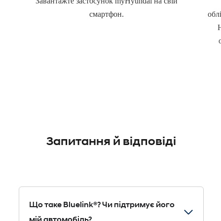
Завантажте застосунок myHyundai на свій
смартфон.
обл
Запитання й відповіді
Що таке Bluelink®? Чи підтримує його
мій автомобіль?