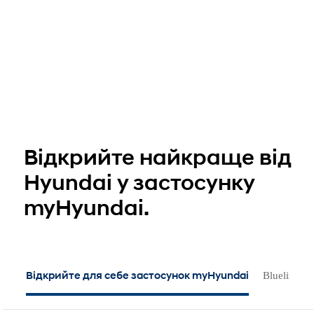
Відкрийте найкраще від
Hyundai у застосунку
myHyundai.
Відкрийте для себе застосунок myHyundai
Bluelink С