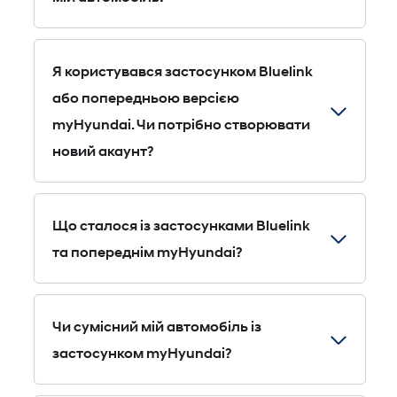
Bluelink® дозволяє завжди залишатися на зв’язку з вашим
автомобілем завдяки сервісам, які роблять керування
Я користувався застосунком Bluelink
безпечнішим, простішим і комфортнішим. Застосунок
або попередньою версією
myHyundai використовує Bluelink® для отримання актуальної
myHyundai. Чи потрібно створювати
інформації про автомобіль. Детальніше у розділі Bluelink®
новий акаунт?
Services.
Ні, ви можете увійти в новий застосунок myHyundai,
використовуючи наявні дані Hyundai Account.
Що сталося із застосунками Bluelink
та попереднім myHyundai?
Їх замінює новий застосунок myHyundai. Тепер усі функції:
дистанційне керування, дані про водіння, сервіси та Hyundai
Чи сумісний мій автомобіль із
Digital Key — зібрані в одному застосунку для ще більш
застосунком myHyundai?
підключеного та зручного користування.
Більшість автомобілів Hyundai підтримуються, включаючи як