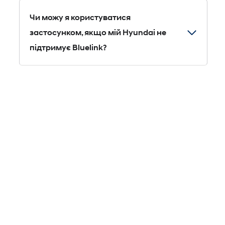
підключені, так і непідключені моделі. Однак деякі
Чи можу я користуватися
непідключені автомобілі можуть бути несумісними в окремих
застосунком, якщо мій Hyundai не
країнах. Доступність функцій залежить від моделі автомобіля
підтримує Bluelink?
та країни. Після входу в застосунок ви автоматично побачите
функції, доступні для вашого автомобіля та регіону.
Так. Навіть без Bluelink ви зможете користуватися такими
функціями, як запис на сервіс, перегляд історії обслуговування
та отримання оновлень контенту, адаптованих до вашого
автомобіля.