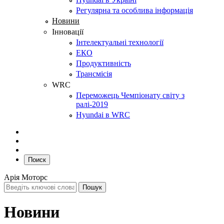
Регулярна та особлива інформація
Новини
Інновації
Інтелектуальні технології
ЕКО
Продуктивність
Трансмісія
WRC
Переможець Чемпіонату світу з
ралі-2019
Hyundai в WRC
Поиск
Арія Моторс
Новини