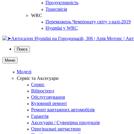
Продуктивність
Трансмісія
WRC
Переможець Чемпіонату світу з ралі-2019
Hyundai у WRC
Поиск
Меню
Моделі
Сервіс та Аксесуари
Сервіс
Вібростенд
Обслуговування
Кузовний ремонт
Ремонт вантажних автомобілів
Гарантія
Аксесуари / Сувенірна продукція
Оригінальні запчастини