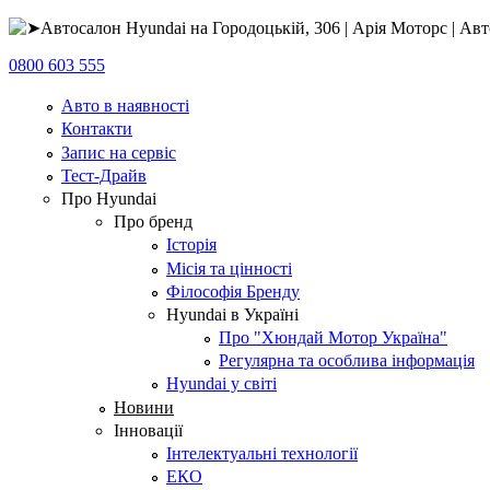
0800 603 555
Авто в наявності
Контакти
Запис на сервіс
Тест-Драйв
Про Hyundai
Про бренд
Історія
Місія та цінності
Філософія Бренду
Hyundai в Україні
Про "Хюндай Мотор Україна"
Регулярна та особлива інформація
Hyundai у світі
Новини
Інновації
Інтелектуальні технології
ЕКО