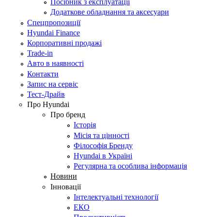
Посібник з експлуатації
Додаткове обладнання та аксесуари
Спецпропозиції
Hyundai Finance
Корпоративні продажі
Trade-in
Авто в наявності
Контакти
Запис на сервіс
Тест-Драйв
Про Hyundai
Про бренд
Історія
Місія та цінності
Філософія Бренду
Hyundai в Україні
Регулярна та особлива інформація
Новини
Інновації
Інтелектуальні технології
ЕКО