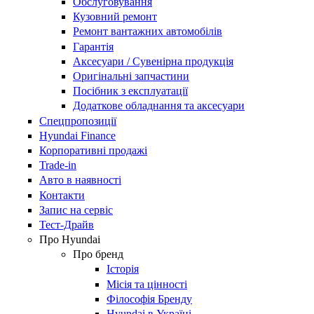
Обслуговування
Кузовний ремонт
Ремонт вантажних автомобілів
Гарантія
Аксесуари / Сувенірна продукція
Оригінальні запчастини
Посібник з експлуатації
Додаткове обладнання та аксесуари
Спецпропозиції
Hyundai Finance
Корпоративні продажі
Trade-in
Авто в наявності
Контакти
Запис на сервіс
Тест-Драйв
Про Hyundai
Про бренд
Історія
Місія та цінності
Філософія Бренду
Hyundai в Україні