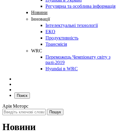
Регулярна та особлива інформація
Новини
Інновації
Інтелектуальні технології
ЕКО
Продуктивність
Трансмісія
WRC
Переможець Чемпіонату світу з
ралі-2019
Hyundai в WRC
Поиск
Арія Моторс
Новини