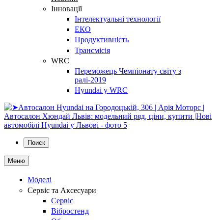
Інновації
Інтелектуальні технології
ЕКО
Продуктивність
Трансмісія
WRC
Переможець Чемпіонату світу з
ралі-2019
Hyundai у WRC
Поиск
Меню
Моделі
Сервіс та Аксесуари
Сервіс
Вібростенд