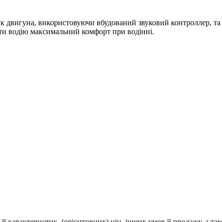
 двигуна, використовуючи вбудований звуковий контроллер, та за
ти водію максимальний комфорт при водінні.
 її характеристик, (орієнтовних) цін, інших умов її продажу, а т