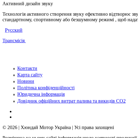
Активний дизайн звуку
Технологія активного створення звуку ефективно відтворює звук
стандартному, спортивному або безшумному режимі , щоб нада
Русский
Трансмісія
Контакти
Карта сайту
Новини
Політика конфіденційності
Юридична інформація
Довідник офіційних витрат палива та викидів СО2
© 2026 | Хюндай Мотор Україна | Усі права захищені
Розміщена на цьому сайті інформація щодо наявності продукції,