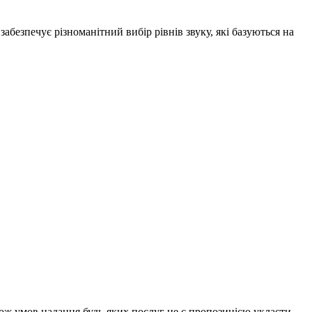
безпечує різноманітний вибір рівнів звуку, які базуються на
акож умов надання будь-яких послуг не є пропозицією укласти