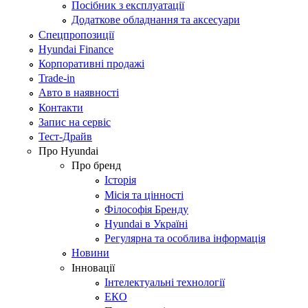
Посібник з експлуатації
Додаткове обладнання та аксесуари
Спецпропозиції
Hyundai Finance
Корпоративні продажі
Trade-in
Авто в наявності
Контакти
Запис на сервіс
Тест-Драйв
Про Hyundai
Про бренд
Історія
Місія та цінності
Філософія Бренду
Hyundai в Україні
Регулярна та особлива інформація
Новини
Інновації
Інтелектуальні технології
ЕКО