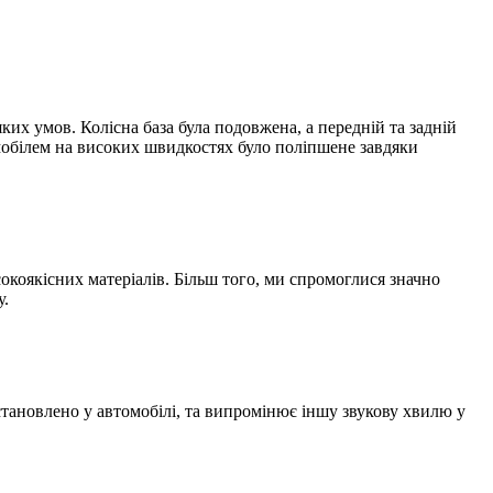
ких умов. Колісна база була подовжена, а передній та задній
омобілем на високих швидкостях було поліпшене завдяки
окоякісних матеріалів. Більш того, ми спромоглися значно
у.
становлено у автомобілі, та випромінює іншу звукову хвилю у