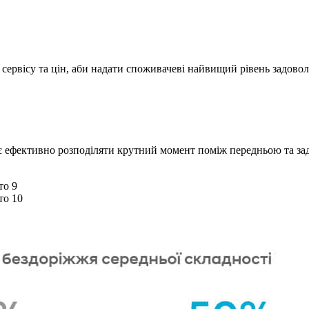
 сервісу та цін, аби надати споживачеві найвищий рівень задовол
 ефективно розподіляти крутний момент поміж передньою та задн