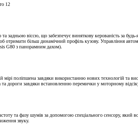
та задньою віссю, що забезпечує виняткову керованість за будь-я
 щоб отримати більш динамічний профіль кузову. Управління авт
is G80 з панорамним дахом).
ній мірі поліпшена завдяки використанню нових технологій та вис
а та дороги завдяки встановленню перемички у моторному відсік
астоту та фазу шумів за допомогою спеціального сенсору, який в
иження звуку.