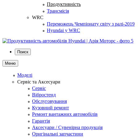
Продуктивність
Трансмісія
WRC
Переможець Чемпіонату світу з ралі-2019
Hyundai у WRC
Поиск
Меню
Моделі
Сервіс та Аксесуари
Сервіс
Вібростенд
Обслуговування
Кузовний ремонт
Ремонт вантажних автомобілів
Гарантія
Аксесуари / Сувенірна продукція
Оригінальні запчастини