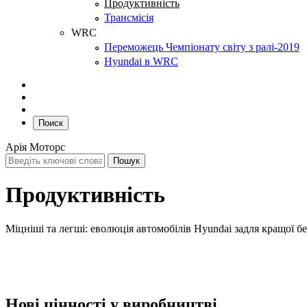
Продуктивність
Трансмісія
WRC
Переможець Чемпіонату світу з ралі-2019
Hyundai в WRC
Поиск
Арія Моторс
Продуктивність
Міцніші та легші: еволюція автомобілів Hyundai задля кращої б
Нові цінності у виробництві