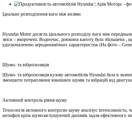
Ідеальне розподілення ваги між вісями
Hyundai Motor досягла ідеального розподілу ваги між передньою 
звіси – вкорочені. Водночас, довжина капоту була збільшена ,
удосконаленню аеродинамічних характеристик (На фото – Genes
Шумо- та віброізоляція
Шумо- та віброізоляція кузову автомобілів Hyundai була в знач
зменшити потрапляння зовнішніх шумів та вібрацій від двигун
Активний контроль рівня шуму
Технологія активного контролю шуму аналізує інтенсивність, ч
антифазі крізь шумозаглушуючий динамік задля ефективного зн