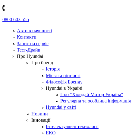
0800 603 555
Авто в наявності
Контакти
Запис на сервіс
Тест-Драйв
Про Hyundai
Про бренд
Історія
Місія та цінності
Філософія Бренду
Hyundai в Україні
Про "Хюндай Мотор Україна"
Регулярна та особлива інформація
Hyundai у світі
Новини
Інновації
Інтелектуальні технології
ЕКО