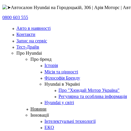
0800 603 555
Авто в наявності
Контакти
Запис на сервіс
Тест-Драйв
Про Hyundai
Про бренд
Історія
Місія та цінності
Філософія Бренду
Hyundai в Україні
Про "Хюндай Мотор Україна"
Регулярна та особлива інформація
Hyundai у світі
Новини
Інновації
Інтелектуальні технології
ЕКО