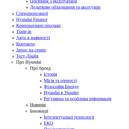
Посібник з експлуатації
Додаткове обладнання та аксесуари
Спецпропозиції
Hyundai Finance
Корпоративні продажі
Trade-in
Авто в наявності
Контакти
Запис на сервіс
Тест-Драйв
Про Hyundai
Про бренд
Історія
Місія та цінності
Філософія Бренду
Hyundai в Україні
Регулярна та особлива інформація
Новини
Інновації
Інтелектуальні технології
ЕКО