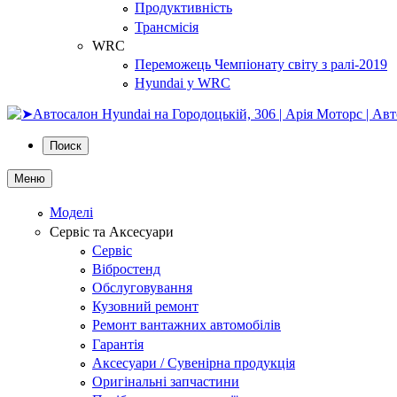
Продуктивність
Трансмісія
WRC
Переможець Чемпіонату світу з ралі-2019
Hyundai у WRC
Поиск
Меню
Моделі
Сервіс та Аксесуари
Сервіс
Вібростенд
Обслуговування
Кузовний ремонт
Ремонт вантажних автомобілів
Гарантія
Аксесуари / Сувенірна продукція
Оригінальні запчастини