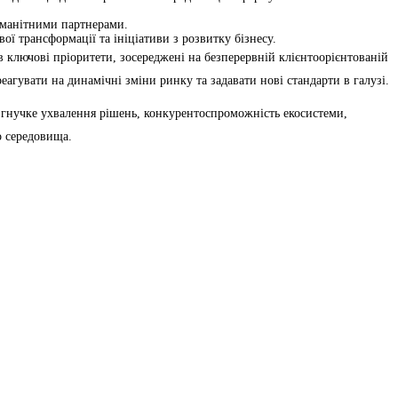
номанітними партнерами.
ої трансформації та ініціативи з розвитку бізнесу.
в ключові пріоритети, зосереджені на безперервній клієнтоорієнтованій
агувати на динамічні зміни ринку та задавати нові стандарти в галузі.
, гнучке ухвалення рішень, конкурентоспроможність екосистеми,
о середовища.