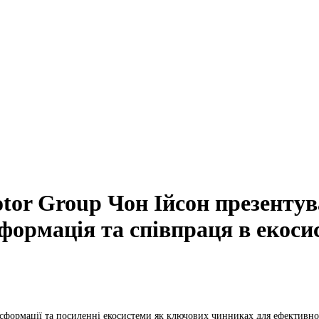
or Group Чон Ійсон презентува
формація та співпраця в екоси
сформації та посиленні екосистеми як ключових чинниках для ефективно