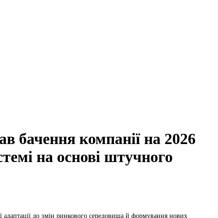
в бачення компанії на 2026
стемі на основі штучного
ї адаптації до змін ринкового середовища й формування нових