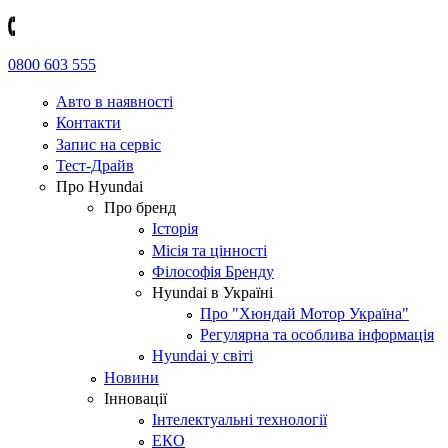
0800 603 555
Авто в наявності
Контакти
Запис на сервіс
Тест-Драйв
Про Hyundai
Про бренд
Історія
Місія та цінності
Філософія Бренду
Hyundai в Україні
Про "Хюндай Мотор Україна"
Регулярна та особлива інформація
Hyundai у світі
Новини
Інновації
Інтелектуальні технології
ЕКО