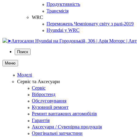
Продуктивність
Трансмісія
WRC
Переможець Чемпіонату світу з ралі-2019
Hyundai у WRC
Поиск
Меню
Моделі
Сервіс та Аксесуари
Сервіс
Вібростенд
Обслуговування
Кузовний ремонт
Ремонт вантажних автомобілів
Гарантія
Аксесуари / Сувенірна продукція
Оригінальні запчастини