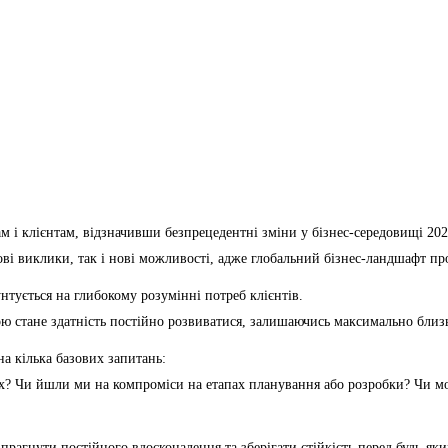
 і клієнтам, відзначивши безпрецедентні зміни у бізнес-середовищі 2025
нові виклики, так і нові можливості, адже глобальний бізнес-ландшафт п
нтується на глибокому розумінні потреб клієнтів.
ю стане здатність постійно розвиватися, залишаючись максимально близь
на кілька базових запитань:
х? Чи йшли ми на компроміси на етапах планування або розробки? Чи м
прагнути постійного вдосконалення та зберігати стійкість перед будь-я