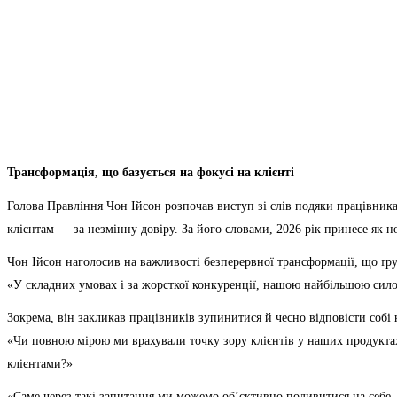
Трансформація, що базується на фокусі на клієнті
Голова Правління Чон Ійсон розпочав виступ зі слів подяки працівникам
клієнтам — за незмінну довіру. За його словами, 2026 рік принесе як 
Чон Ійсон наголосив на важливості безперервної трансформації, що ґру
«У складних умовах і за жорсткої конкуренції, нашою найбільшою сило
Зокрема, він закликав працівників зупинитися й чесно відповісти собі 
«Чи повною мірою ми врахували точку зору клієнтів у наших продукта
клієнтами?»
«Саме через такі запитання ми можемо об’єктивно подивитися на себе, 