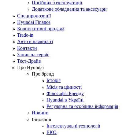
Посібник з експлуатації
Додаткове обладнання та аксесуари
Спецпропозиції
Hyundai Finance
Корпоративні продажі
Trade-in
Авто в наявності
Контакти
Запис на сервіс
Тест-Драйв
Про Hyundai
Про бренд
Історія
Місія та цінності
Філософія Бренду
Hyundai в Україні
Регулярна та особлива інформація
Новини
Інновації
Інтелектуальні технології
ЕКО