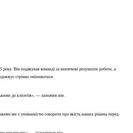
 року. Він подякував команді за виняткові результати роботи, а
родовжує стрімко змінюватися.
кими до клієнтів», — зазначив він.
ожемо ми з упевненістю говорити про якість наших рішень перед
кими викликами», — підсумував він.