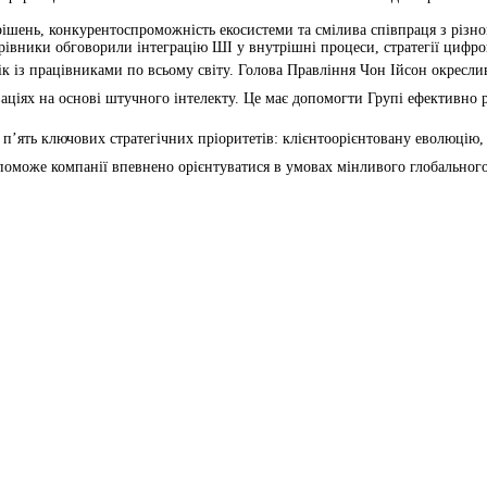
 рішень, конкурентоспроможність екосистеми та смілива співпраця з різ
керівники обговорили інтеграцію ШІ у внутрішні процеси, стратегії цифров
ік із працівниками по всьому світу. Голова Правління Чон Ійсон окресли
ціях на основі штучного інтелекту. Це має допомогти Групі ефективно ре
 п’ять ключових стратегічних пріоритетів: клієнтоорієнтовану еволюцію
поможе компанії впевнено орієнтуватися в умовах мінливого глобальног