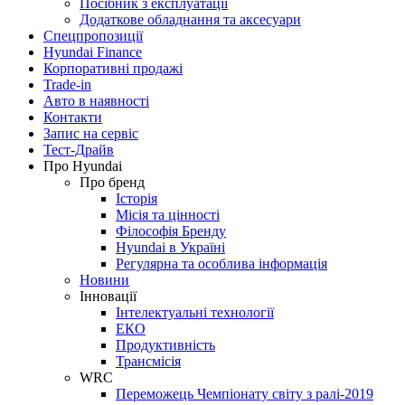
Посібник з експлуатації
Додаткове обладнання та аксесуари
Спецпропозиції
Hyundai Finance
Корпоративні продажі
Trade-in
Авто в наявності
Контакти
Запис на сервіс
Тест-Драйв
Про Hyundai
Про бренд
Історія
Місія та цінності
Філософія Бренду
Hyundai в Україні
Регулярна та особлива інформація
Новини
Інновації
Інтелектуальні технології
ЕКО
Продуктивність
Трансмісія
WRC
Переможець Чемпіонату світу з ралі-2019