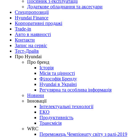
Посібник з експлуатації
Додаткове обладнання та аксесуари
Спецпропозиції
Hyundai Finance
Корпоративні продажі
Trade-in
Авто в наявності
Контакти
Запис на сервіс
Тест-Драйв
Про Hyundai
Про бренд
Історія
Місія та цінності
Філософія Бренду
Hyundai в Україні
Регулярна та особлива інформація
Новини
Інновації
Інтелектуальні технології
ЕКО
Продуктивність
Трансмісія
WRC
Переможець Чемпіонату світу з ралі-2019