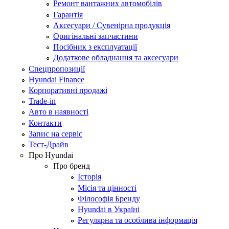
Ремонт вантажних автомобілів
Гарантія
Аксесуари / Сувенірна продукція
Оригінальні запчастини
Посібник з експлуатації
Додаткове обладнання та аксесуари
Спецпропозиції
Hyundai Finance
Корпоративні продажі
Trade-in
Авто в наявності
Контакти
Запис на сервіс
Тест-Драйв
Про Hyundai
Про бренд
Історія
Місія та цінності
Філософія Бренду
Hyundai в Україні
Регулярна та особлива інформація