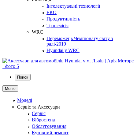
Інтелектуальні технології
ЕКО
Продуктивність
Трансмісія
WRC
Переможець Чемпіонату світу з
ралі-2019
Hyundai у WRC
Поиск
Меню
Моделі
Сервіс та Аксесуари
Сервіс
Вібростенд
Обслуговування
Кузовний ремонт