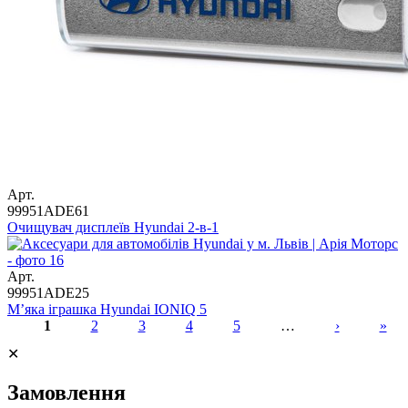
Арт.
99951ADE61
Очищувач дисплеїв Hyundai 2-в-1
Арт.
99951ADE25
М’яка іграшка Hyundai IONIQ 5
1
2
3
4
5
…
›
»
Сторінки
✕
Замовлення