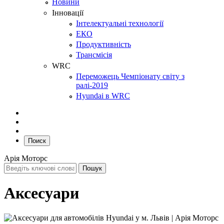
Новини
Інновації
Інтелектуальні технології
ЕКО
Продуктивність
Трансмісія
WRC
Переможець Чемпіонату світу з
ралі-2019
Hyundai в WRC
Поиск
Арія Моторс
Аксесуари