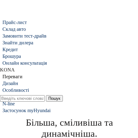
Прайс-лист
Cклад авто
Замовити тест-драйв
Знайти дилера
Кредит
Брошура
Онлайн консультація
KONA
Переваги
Дизайн
Особливості
Продуктивність
N-line
Застосунок myHyundai
Більша, сміливіша та
динамічніша.