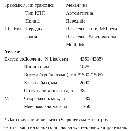
Трансмісія
Тип трансмісії
Механічна
Тип КПП
Автоматична
Привід
Передній
Підвіска
Передня
Незалежна типу McPherson
Задня
Незалежна багатоважільна
Multi-link
Габарити
Екстер’єр
Довжина (N Line), мм
4350 (4385)
Ширина, мм
1825
Висота (з рейлінгами), мм *
1580 (1585)
Колісна база, мм
2660
Об'єм паливного бака, л
38
Маса
Споряджена, мін., кг
1 485
Максимальна маса, кг
1 950
* Дані показники визначені Європейським центром
сертифікації на основі оригінальних стендових випробувань.