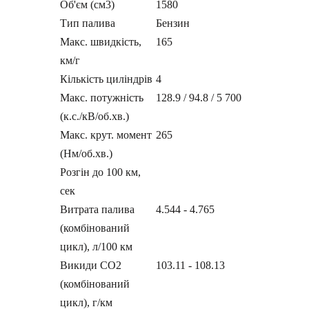
Об'єм (см3)
1580
Тип палива
Бензин
Макс. швидкість,
165
км/г
Кількість циліндрів
4
Макс. потужність
128.9 / 94.8 / 5 700
(к.с./кВ/об.хв.)
Макс. крут. момент
265
(Нм/об.хв.)
Розгін до 100 км,
сек
Витрата палива
4.544 - 4.765
(комбінований
цикл), л/100 км
Викиди СО2
103.11 - 108.13
(комбінований
цикл), г/км