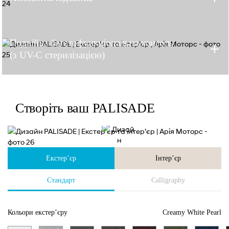
Подвійна багатофункціональна консоль
(з UV-C стерилізацією)
Створіть ваш PALISADE
Екстер’єр
Інтер’єр
Стандарт
Calligraphy
Кольори екстер’єру
Creamy White Pearl