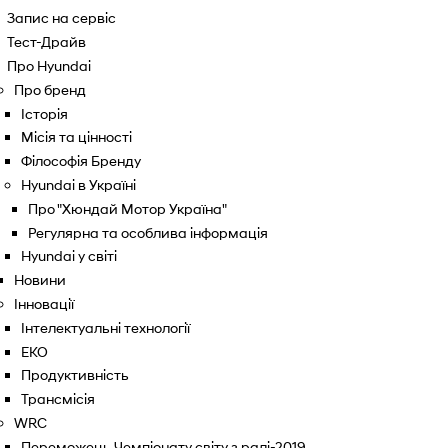
Запис на сервіс
Тест-Драйв
Про Hyundai
Про бренд
Історія
Місія та цінності
Філософія Бренду
Hyundai в Україні
Про "Хюндай Мотор Україна"
Регулярна та особлива інформація
Hyundai у світі
Новини
Інновації
Інтелектуальні технології
ЕКО
Продуктивність
Трансмісія
WRC
Переможець Чемпіонату світу з ралі-2019