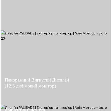
Панорамний Вигнутий Дисплей
(12,3 дюймовий монітор)
Амбієнтна підсвітка