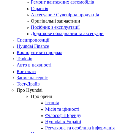
Ремонт вантажних автомобілів
Гарантія
Аксесуари / Сувенірна продукція
Оригінальні запчастини
Посібник з експлуатації
Додаткове обладнання та аксесуари
Спецпропозиції
Hyundai Finance
Корпоративні продажі
Trade-in
Авто в наявності
Контакти
Запис на сервіс
Тест-Драйв
Про Hyundai
Про бренд
Історія
Місія та цінності
Філософія Бренду
Hyundai в Україні
Регулярна та особлива інформація