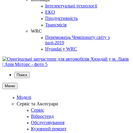
Інтелектуальні технології
ЕКО
Продуктивність
Трансмісія
WRC
Переможець Чемпіонату світу з
ралі-2019
Hyundai у WRC
Поиск
Меню
Моделі
Сервіс та Аксесуари
Сервіс
Вібростенд
Обслуговування
Кузовний ремонт