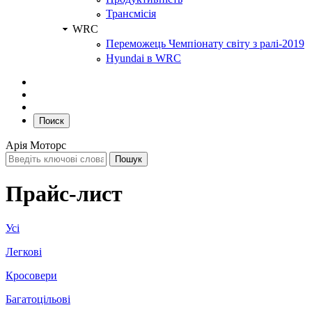
Трансмісія
WRC
Переможець Чемпіонату світу з ралі-2019
Hyundai в WRC
Поиск
Арія Моторс
Прайс-лист
Усі
Легкові
Кросовери
Багатоцільові