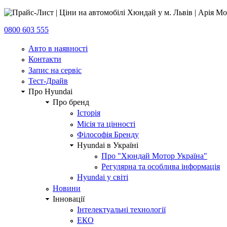
0800 603 555
Авто в наявності
Контакти
Запис на сервіс
Тест-Драйв
Про Hyundai
Про бренд
Історія
Місія та цінності
Філософія Бренду
Hyundai в Україні
Про "Хюндай Мотор Україна"
Регулярна та особлива інформація
Hyundai у світі
Новини
Інновації
Інтелектуальні технології
ЕКО