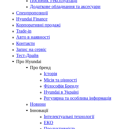
Посібник з експлуатації
Додаткове обладнання та аксесуари
Спецпропозиції
Hyundai Finance
Корпоративні продажі
Trade-in
Авто в наявності
Контакти
Запис на сервіс
Тест-Драйв
Про Hyundai
Про бренд
Історія
Місія та цінності
Філософія Бренду
Hyundai в Україні
Регулярна та особлива інформація
Новини
Інновації
Інтелектуальні технології
ЕКО
Продуктивність