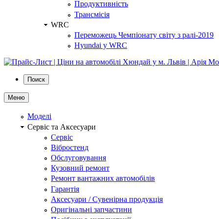
Продуктивність
Трансмісія
WRC
Переможець Чемпіонату світу з ралі-2019
Hyundai у WRC
Поиск
Меню
Моделі
Сервіс та Аксесуари
Сервіс
Вібростенд
Обслуговування
Кузовний ремонт
Ремонт вантажних автомобілів
Гарантія
Аксесуари / Сувенірна продукція
Оригінальні запчастини